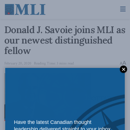
Donald J. Savoie joins MLI as
our newest distinguished
fellow
A
February 20, 2020
Reading Time: 3 mins read
A
OTTAWA,
Have the latest Canadian thought
leadership delivered straight to your inbox.