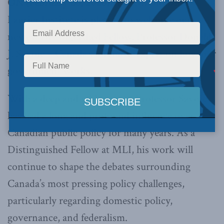
ON (February 20, 2020):
The Macdonald-
Laurier Institute is pleased to welcome our
newest Distinguished Fellow, Professor Donald
J. Savoie – Canada’s foremost expert on how our
government works.
With a deep and wide career, Professor Savoie
has had a long and profound influence over
Canadian public policy for many years. As a
Distinguished Fellow at MLI, his work will
continue to shape the debates surrounding
Canada’s most pressing policy challenges,
particularly regarding domestic policy,
governance, and federalism.