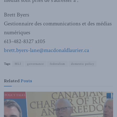
médias sont priés de s’adresser à :
Brett Byers
Gestionnaire des communications et des médias
numériques
613-482-8327 x105
brett.byers-lane@macdonaldlaurier.ca
Tags:
MLI
governance
federalism
domestic policy
Related
Posts