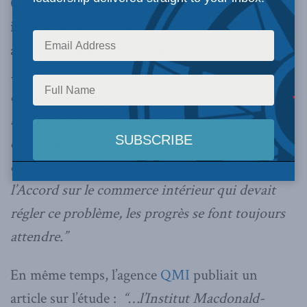
Ottawa doit abattre les barrières
interprovinciales
. Le texte mentionne entre
autres :
“Au moment où les pays du G20 se
réunissent à Toronto pour discuter de façons
d’améliorer leur performance économique, les
barrières interprovinciales au commerce
continuent de freiner les échanges au sein même
du Canada. Plus de 15 ans après l’adoption de
l’Accord sur le commerce intérieur qui devait
régler ce problème, les progrès se font toujours
attendre.”
En même temps, l’agence
QMI
publiait un
article sur l’étude :
“…l’Institut Macdonald-